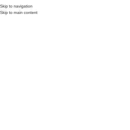
Skip to navigation
AHIBINDEN
N11
OTOBÜS ILE GÖNDERILENLER
KARGO ÜCRETLERI
İLETIŞIM
S.S
Skip to main content
ANASAYFA
MAĞAZA
SEPETIM
KATEGORILERE GÖZ AT