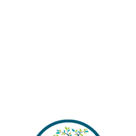
Alışverişinizi Tamamlamada
Almak İstermisiniz ?
KLAMA
DEĞERLENDIRMELER (0)
ÖNERILERINIZ
in tasarlanmış, sessiz çalışan ve yüksek verimli bir iç filtredir
.
200 
m oluşturur
.