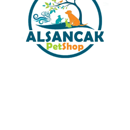
oluşturur.
addeleri temizler.
yapısıyla akvaryum filtreleme sistemlerinde ideal bir seçenektir
.
Kri