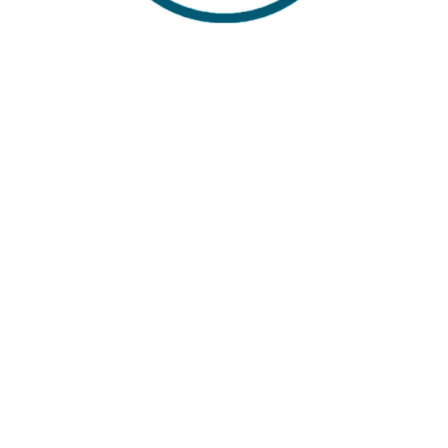
Sabit Kargo Fiyatı
Müşteri Hizmetleri
Tüm Kredi Kartlarına 12 Ay Taksit İmkanı
%100 Güvenli Alışveriş
%100 Müşteri Memnuyeti
İŞLETME
Sıkca Sorulan Sorular
Markalar