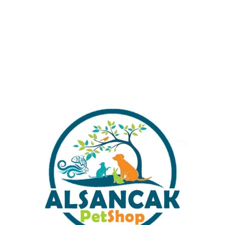
ve sizlere tercih imkanı sunulur.
Havale İle Ödeme Yapabilirmiyim ?
Para İadesi Süreci Nasıl İşliyor ?
Siparişimi İptal Etmek İstiyorum.