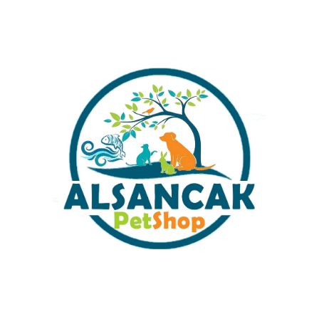
Sobo WP-500H İç Filtre
Sobo WP-200H İç Filtre
350Lt/Saat
200Lt/Saat
₺
1.100,00
₺
799,00
SF-01 BOYU ÜRETİM FİLTRESİ
Sobo Akvaryum İç Filtre WP-
750F
₺
310,00
₺
250,00
Sobo SB-2802 Çiftli Büyük Boy
Sobo SB-2801 Pipo Üretim
Akvaryum Pipo Filitre
Filtresi Tekli