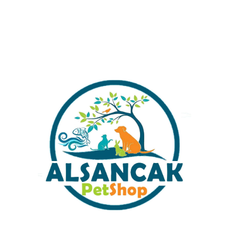
Tetra HT 300 Elektronik
Akvaryum Isıtıcısı 300 Watt
₺
1.750,00
Sabit Kargo Fiyatı