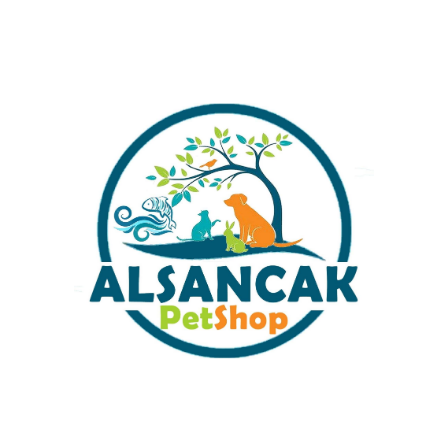
Ücretleri Hakkında Bilgi Almak İstermisiniz ?
Stok kodu:
rs613-1-2-1-5
Kategoriler:
İÇ FİLTRE
Share:
İlgili ürünler
AQ103F-AQUAWING İÇ FİLTRE
Sobo İç Filtre AQ-1500 F Yeni
30W 2000L/H
Nesil Beyaz 25 W 1500 Lt /h
₺
599,00
₺
550,00
Sabit Kargo Fiyatı