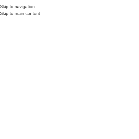
₺
0,00
Skip to navigation
MENÜ
0
öğel
Skip to main content