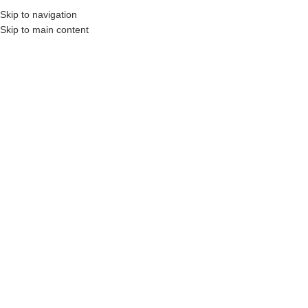
₺
0,00
Skip to navigation
MENÜ
0
öğel
Skip to main content
Seçiminizle eşleşen ürün bulunamadı.