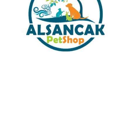
Sabit Kargo Fiyatı
Müşteri Hizmetleri
Tüm Kredi Kartlarına 12 Ay Taksit İmkanı
%100 Güvenli Alışveriş
%100 Müşteri Memnuyeti