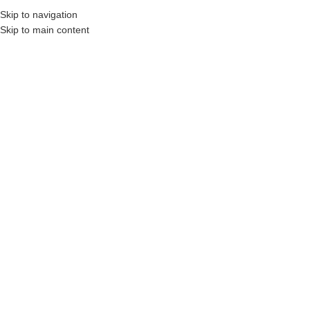
₺
0,00
Skip to navigation
MENÜ
0
öğel
Skip to main content