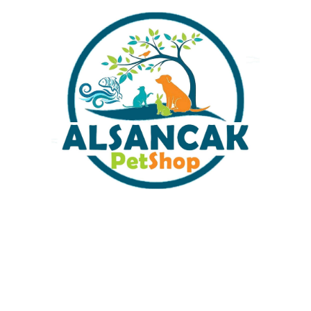
İlgili ürünler
WP-618H Sobo Şelale Filtre 280
Sobo İç Filtre AQ-1500 F Yeni
L/H
Nesil Beyaz 25 W 1500 Lt /h
₺
390,00
₺
550,00
Sabit Kargo Fiyatı
Müşteri Hizmetleri
Tüm Kredi Kartlarına 12 Ay Taksit İmkanı