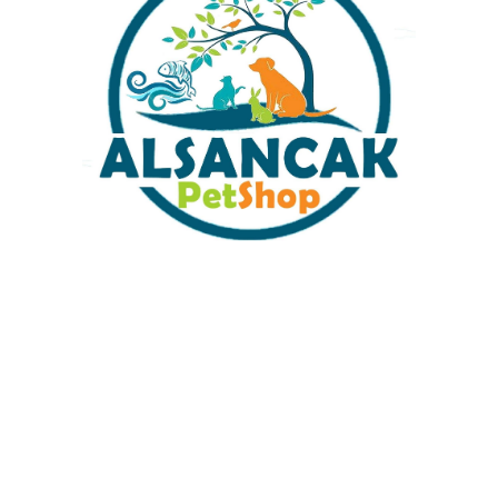
₺
99,00
₺
199,00
₺
19
U
BONZAİ YAPAY AĞAÇ
AKVARYUM DEKORU
Akv
DEKORU 30X10X20 CM
BÜYÜK BOY ŞATO
tur
KAMPANYA YEŞİL
₺
499,00
₺
59
₺
359,00
U
VOLKAN DAĞ 17X26X22
GEMİ DEKOR 7X16X8
KÖ
Y
CM SALINIM YAPMAZ
CM DOKUM SUYA
DO
RENK ATMAZ DOKUM
SALINIM YAPMAZ RENK
YA
ATMAZ
CI
₺
239,00