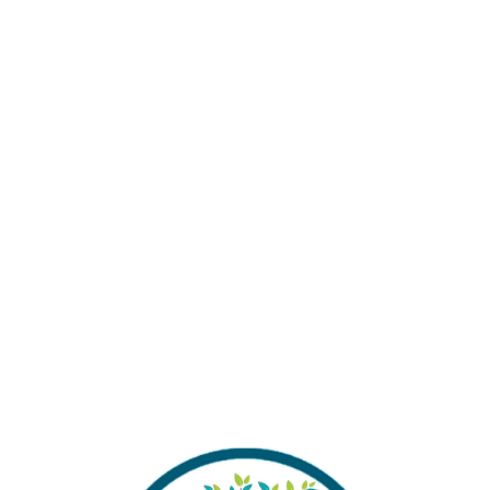
Akvaryum kayası Angel
Akvaryum SİLİNDİR
HAV
um
rock kaya 3 kg
Hava Taşı 24 adet
paketli
₺
10
₺
199,00
₺
600,00
HAVA TAŞI 30 CM HAVA
AKVARYUM DEKORU
AK
TAŞI
YÜZEN ALIK ADAM
YÜ
TURUNCU RENK 3 CM X
MAV
6,5 CM
CM