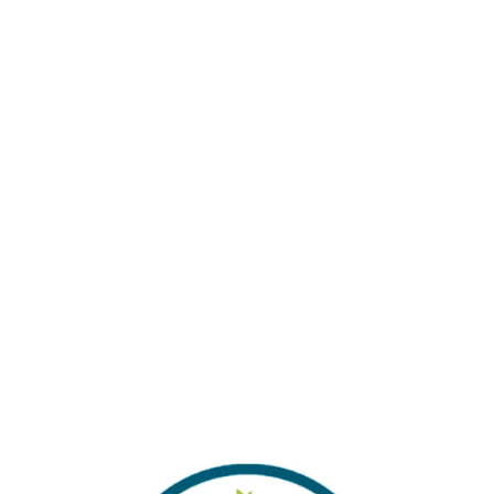
SEPETE EKLE
WHATSAPP DESTEK HATTI
Alışverişinizi Tamamlamadan Önce Gönderim
Ücretleri Hakkında Bilgi Almak İstermisiniz ?
Kategoriler:
Filtre Malzemeleri
Share:
İlgili ürünler