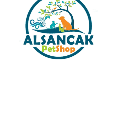
Akvaryum Kaliteli İç Dış Filtre
Akvaryum Filtre Malzemesi Saf
Elyafı Filtre Malzemesi 50 gram
Zeolit 1 KG
₺
59,00
₺
99,00
Sabit Kargo Fiyatı
Müşteri Hizmetleri
Tüm Kredi Kartlarına 12 Ay Taksit İmkanı
%100 Güvenli Alışveriş