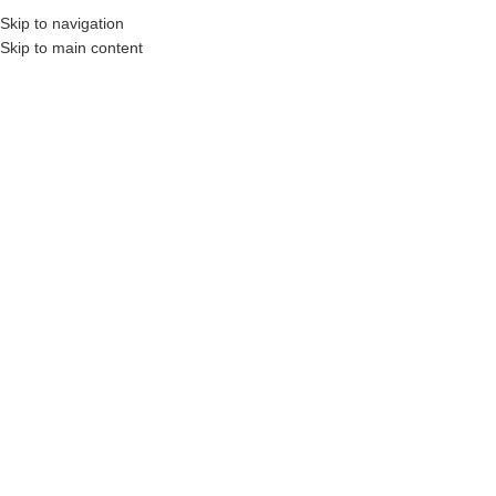
₺
0,00
Skip to navigation
MENÜ
0
öğel
Skip to main content