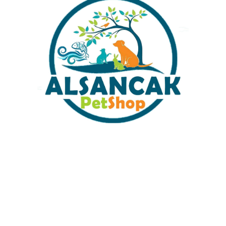
Sabit Kargo Fiyatı
Müşteri Hizmetleri
Tüm Kredi Kartlarına 12 Ay Taksit İmkanı
%100 Güvenli Alışveriş