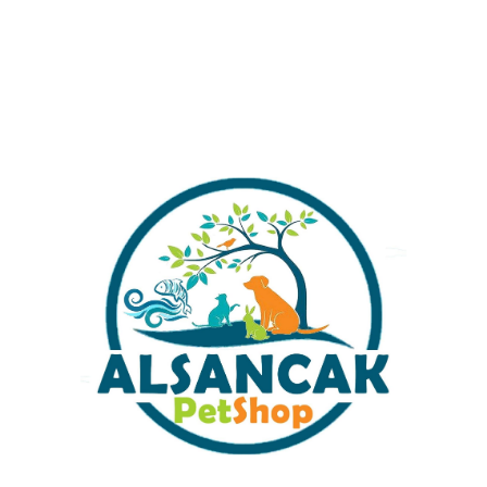
KLAMA
DEĞERLENDIRMELER (92)
ÖNERILERINIZ
yun temiz ve sağlıklı kalmasına yardımcı olur. 1000L/S filtreleme kapasit
kullanımıyla akvaryum bakımınızı kolaylaştırır.