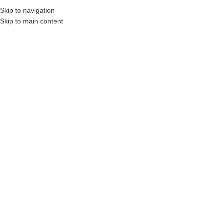
₺
0,00
Skip to navigation
MENÜ
0
öğel
Skip to main content
HEPSI SATILIP TÜKEN
MIŞ