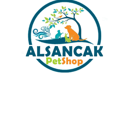
Dış Filtre Emiş Süzgeçi Yedek
Sobo SF-550F Akvaryum Askı
Parça
Dış Filtre 7w 500LT/S
₺
49,00
₺
1.899,00
Sabit Kargo Fiyatı
Müşteri Hizmetleri
Tüm Kredi Kartlarına 12 Ay Taksit İmkanı
%100 Güvenli Alışveriş