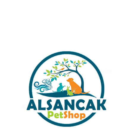
Alışverişinizi Tamamlamada
Almak İstermisiniz ?
LAMA
DEĞERLENDIRMELER (214)
ÖNERILERINIZ