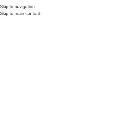
Skip to navigation
AHIBINDEN
N11
OTOBÜS ILE GÖNDERILENLER
KARGO ÜCRETLERI
İLETIŞIM
S.S
Skip to main content
ANASAYFA
MAĞAZA
SEPETIM
KATEGORILERE GÖZ AT