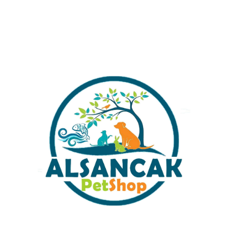
Alışverişinizi Tamamlamadan Önce Gönderim
Ücretleri Hakkında Bilgi Almak İstermisiniz ?
Stok kodu:
rs 100-1-1-1
Kategoriler:
Isıtıcılar
Share:
İlgili ürünler
Risheng Electrical 300 W Rs
Isıtıcı Isı Ayarlı – Termostatlı
Rs electrical 50 W Termostatlı
Akvaryum Isıtıcısı
₺
799,00
₺
599,00