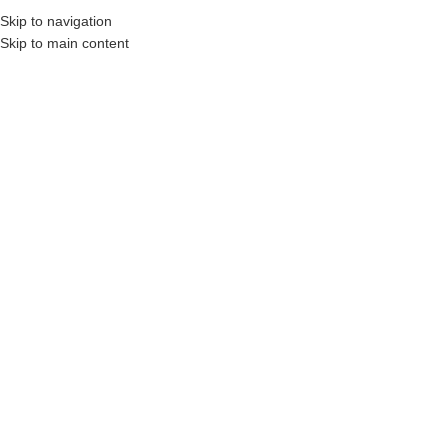
₺
0,00
Skip to navigation
MENÜ
0
öğel
Skip to main content