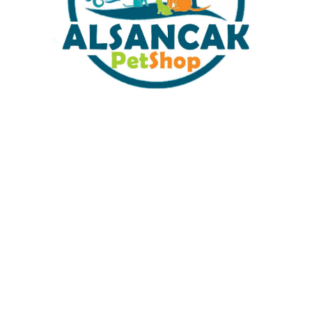
Sabit Kargo Fiyatı
Müşteri Hizmetleri
Tüm Kredi Kartlarına 12 Ay Taksit İmkanı
%100 Güvenli Alışveriş
%100 Müşteri Memnuyeti