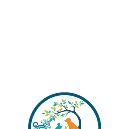
Stok kodu:
2c9280f0b46448b79-7125
Kategoriler:
HAVA TAŞLARI
Share:
İlgili ürünler
Akvaryum SİLİNDİR Hava Taşı
AKVARYUM UZUN HAVA TAŞI
10 CM
₺
39,00
₺
40,00