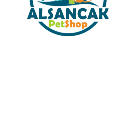
DOKUM SUYA SALINIM
18X27X9 CM SUYA
YAPMAZ RENK ATMAZ
SALINIM YAPMAZ RENK
17X24X15 CM
ATMAZ
₺
399,00
₺
399,00
Tüm Kredi Kartlarına 12 Ay
%100 Güvenli 
Taksit İmkanı