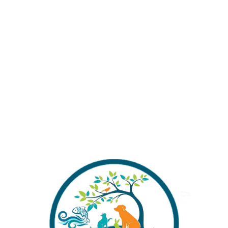
U
₺
199,00
₺
199,00
₺
49
CM X
U
VOLKAN DAĞ 17X26X22
GEMİ DEKOR 7X16X8
KÖ
Y
CM SALINIM YAPMAZ
CM DOKUM SUYA
DO
RENK ATMAZ DOKUM
SALINIM YAPMAZ RENK
YA
ATMAZ
CI
₺
239,00
₺
239,00
₺
23
KOK YUVALIK DEKOR
YOSUNLU KAYA