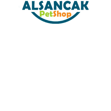
Sabit Kargo Fiyatı
Müşteri Hizmetleri
Tüm Kredi Kartlarına 12 Ay Taksit İmkanı
%100 Güvenli Alışveriş
%100 Müşteri Memnuyeti