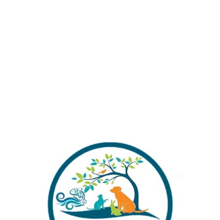
Kategoriler:
Akvaryum Bitkileri
Share:
İlgili ürünler
LIMNOPHILA (BORDO
Ludwigia Diamond Kırmızı Gül
UCLU)SESİFİLORA 10-15 KÖK
10-12 kök SAKSILI DEV BOY
20 CM UZUNLUGUNDA SAKSILI
CANLI AKVARYUM BİTKİSİ
DEV BOY
₺
99,00
₺
105,00