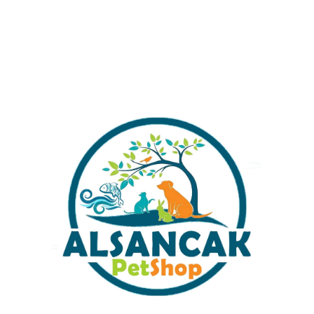
Alışverişinizi Tamamlamada
Almak İstermisiniz ?
LAMA
DEĞERLENDIRMELER (140)
ÖNERILERINIZ
 için doğal ortam oluşturan çok dekoratif ve sağlıklı, bakımı kolay can
e karidesleriniz için barınma ve yaşam alanı oluşturur.