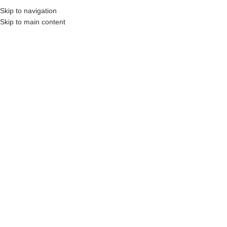
Skip to navigation
AHIBINDEN
N11
OTOBÜS ILE GÖNDERILENLER
KARGO ÜCRETLERI
İLETIŞIM
S.S
Skip to main content
ANASAYFA
MAĞAZA
SEPETIM
KATEGORILERE GÖZ AT