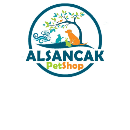
Akvaryum Kaliteli İç Dış Filtre
Akvaryum Filtre Malzemesi Saf
Elyafı Filtre Malzemesi 50 gram
Zeolit 1 KG
₺
59,00
₺
99,00
Sabit Kargo Fiyatı
Müşteri Hizmetleri
Tüm Kredi Kartlarına 12 Ay Taksit İmkanı