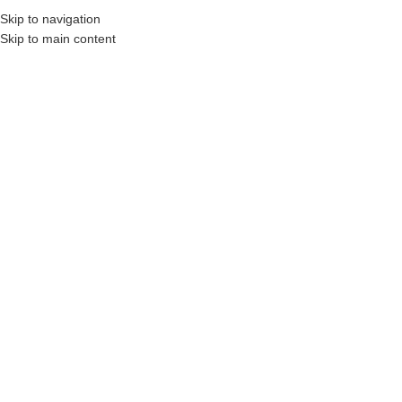
₺
0,00
Skip to navigation
MENÜ
0
öğel
Skip to main content
HEPSI SATILIP TÜKEN
MIŞ