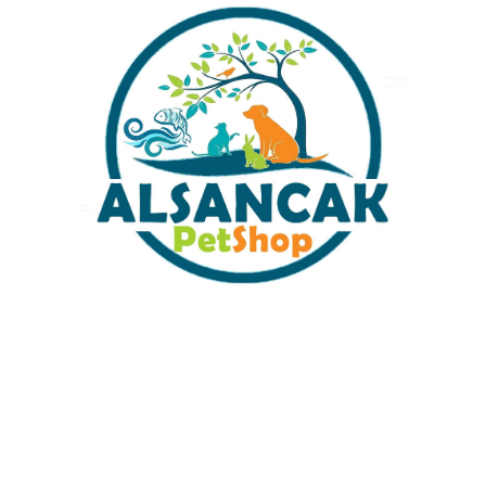
Rotifish Artemia Mix Balık Yemi
100gr. Karışık Pont Yem Renkli
18 Gr 7-2027 skt
Japon Balığı Gold Fish Yemi
₺
70,00
₺
199,00
Sabit Kargo Fiyatı
Müşteri Hizmetleri
Tüm Kredi Kartlarına 12 Ay Taksit İmkanı
%100 Güvenli Alışveriş