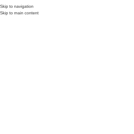
₺
0,00
Skip to navigation
MENÜ
0
öğel
Skip to main content
Büyütmek için tıklayın