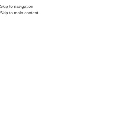
Skip to navigation
AHIBINDEN
N11
OTOBÜS ILE GÖNDERILENLER
KARGO ÜCRETLERI
İLETIŞIM
S.S
Skip to main content
ANASAYFA
MAĞAZA
SEPETIM
KATEGORILERE GÖZ AT