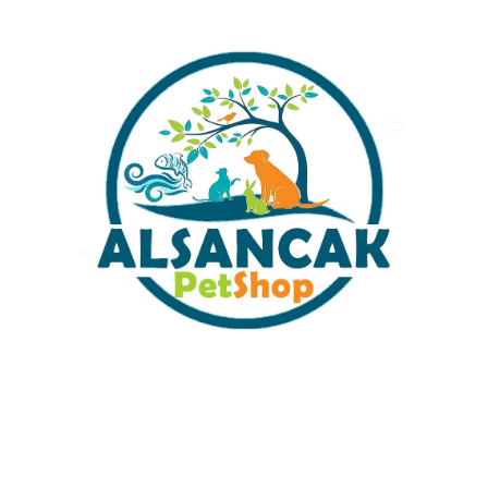
KLAMA
DEĞERLENDIRMELER (0)
ÖNERILERINIZ
-1-6
Kategoriler:
Balık Yemleri
,
KOVA YEMLER
,
KUTU YEMLER
,
Tabl