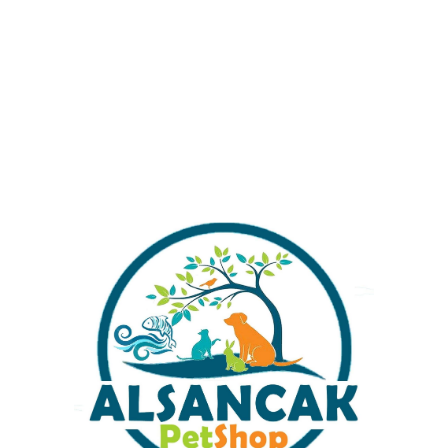
SEPETE EKLE
WHATSAPP DESTEK HATTI
Alışverişinizi Tamamlamadan Önce Gönderim
Ücretleri Hakkında Bilgi Almak İstermisiniz ?
Stok kodu:
renkli top oyuncak 21
Kategoriler:
Kedi Aksesuar Ve Oyuncaklar
Share:
İlgili ürünler