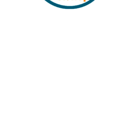
Yıkanabilir Tüy Toplama Rulo
Renkli Kedi Topu Köpek Topu
Çanta Boyu
3.5 cm 4 adet
₺
56,00
₺
40,00
Sabit Kargo Fiyatı
Müşteri Hizmetleri
Tüm Kredi Kartlarına 12 Ay Taksit İmkanı
%100 Güvenli Alışveriş