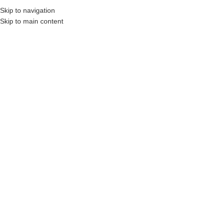
₺
0,00
Skip to navigation
MENÜ
0
öğel
Skip to main content