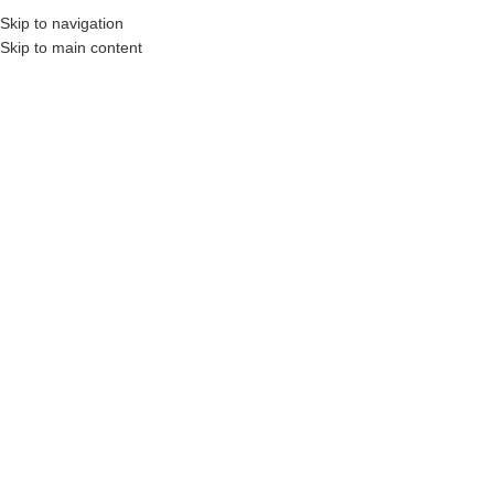
₺
0,00
Skip to navigation
MENÜ
0
öğel
Skip to main content
HEPSI SATILIP TÜKEN
MIŞ