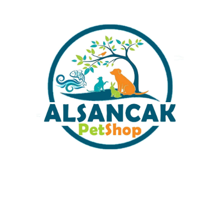
Kategoriler:
DİP SİFONLARI
Share:
İlgili ürünler
Akvaryum Sifonu Dip Süpürge
BIOPRO B-600 Pilli Dip
150 Cm
Süpürgesi
₺
599,00
₺
149,00
Sabit Kargo Fiyatı
Müşteri Hizmetleri