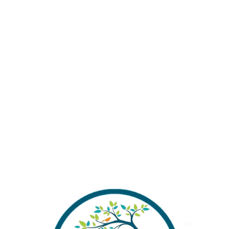
₺
149,00