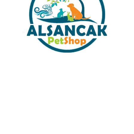
Sabit Kargo Fiyatı
Müşteri Hizmetleri
Tüm Kredi Kartlarına 12 Ay Taksit İmkanı
%100 Güvenli Alışveriş
%100 Müşteri Memnuyeti