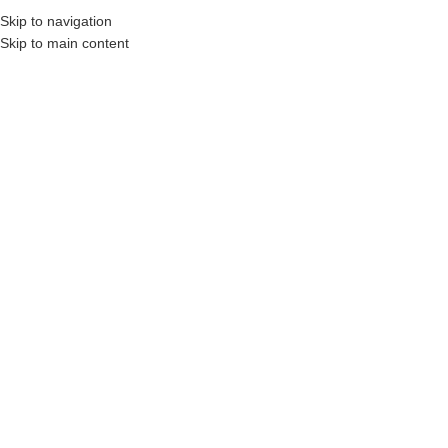
₺
0,00
Skip to navigation
MENÜ
0
öğel
Skip to main content
HEPSI SATILIP TÜKEN
MIŞ