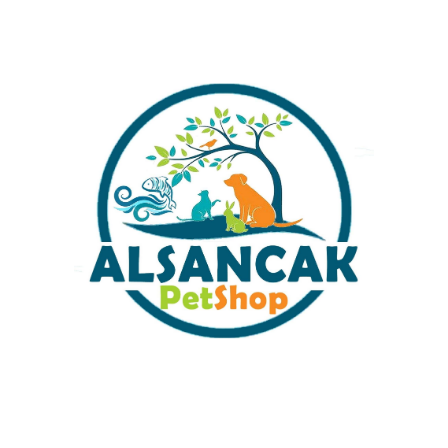
Stok kodu:
nerite YENI
Kategoriler:
Salyangoz
Share:
İlgili ürünler
Elma Salyangozu 5 adet
damızlık fındıgın ıkı katı
büyüklüğünde
₺
259,00
Sabit Kargo Fiyatı