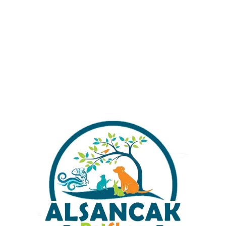
Alışverişinizi Tamamlamadan Önce Gönderim
Ücretleri Hakkında Bilgi Almak İstermisiniz ?
Kategoriler:
Plati
Share: