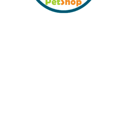
Sabit Kargo Fiyatı
Müşteri Hizmetleri
Tüm Kredi Kartlarına 12 Ay Taksit İmkanı
%100 Güvenli Alışveriş
%100 Müşteri Memnuyeti
İŞLETME
Sıkca Sorulan Sorular