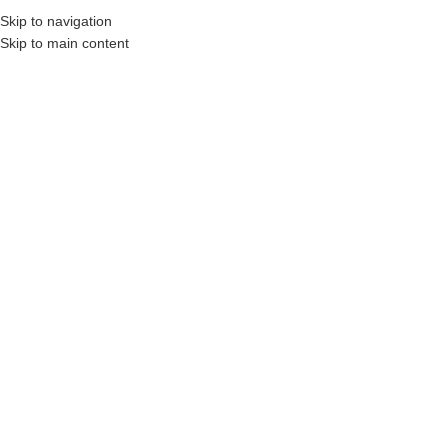
₺
0,00
Skip to navigation
MENÜ
0
öğel
Skip to main content
HEPSI SATILIP TÜKEN
MIŞ
Büyütmek için tıklayın