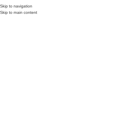
₺
0,00
Skip to navigation
MENÜ
0
öğel
Skip to main content
HEPSI SATILIP TÜKEN
MIŞ
Büyütmek için tıklayın