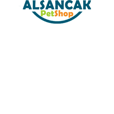
Sabit Kargo Fiyatı
Müşteri Hizmetleri
Tüm Kredi Kartlarına 12 Ay Taksit İmkanı
%100 Güvenli Alışveriş
%100 Müşteri Memnuyeti
İŞLETME