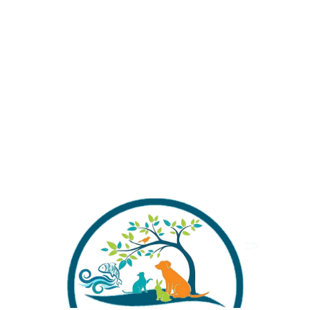
Stokta yok
Alışverişinizi Tamamlamadan Önce Gönderim
Ücretleri Hakkında Bilgi Almak İstermisiniz ?
Stok kodu:
HALF BLACK
Kategoriler:
Lepistes
Share: