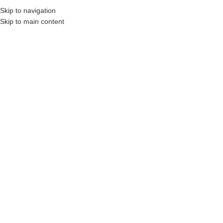
₺
0,00
Skip to navigation
MENÜ
0
öğel
Skip to main content