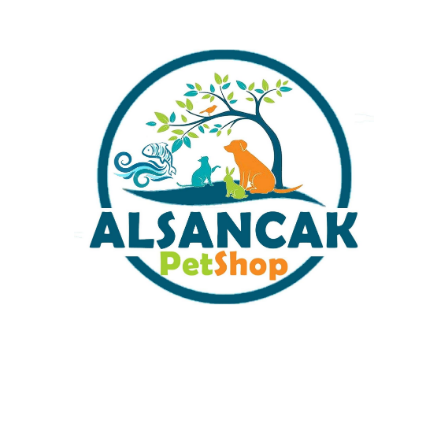
İlgili ürünler
KARİDES SİYAH GÜL DAMIZLIK
Sarı Ateş Karides 10 Adet
10 ADET
₺
399,00
₺
399,00
Sabit Kargo Fiyatı
Müşteri Hizmetleri