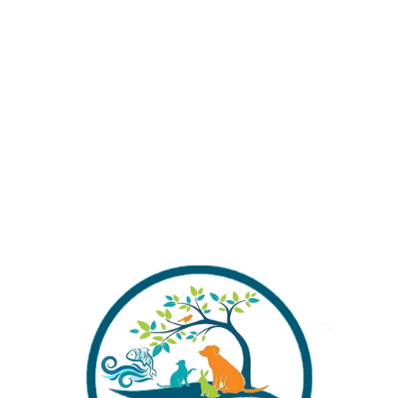
Stokta yok
Alışverişinizi Tamamlamadan Önce Gönderim
Ücretleri Hakkında Bilgi Almak İstermisiniz ?
Stok kodu:
1730995209b345248072ca3a120c5fb8-9840
Kategoriler:
Amerikan Tetraları
Share: