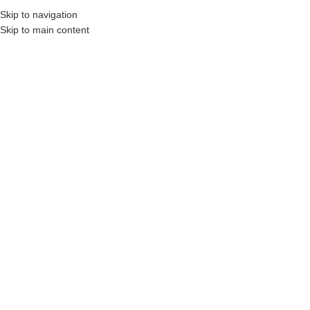
₺
0,00
Skip to navigation
MENÜ
0
öğel
Skip to main content
HEPSI SATILIP TÜKEN
MIŞ
Büyütmek için tıklayın