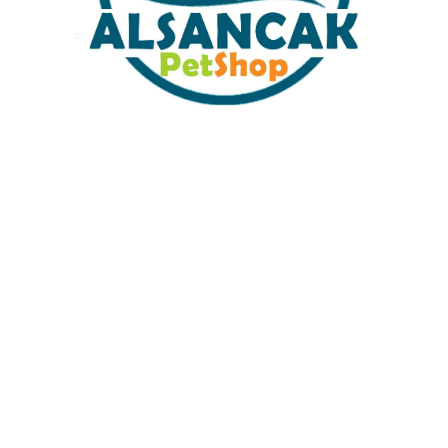
Sabit Kargo Fiyatı
Müşteri Hizmetleri
Tüm Kredi Kartlarına 12 Ay Taksit İmkanı
%100 Güvenli Alışveriş
%100 Müşteri Memnuyeti