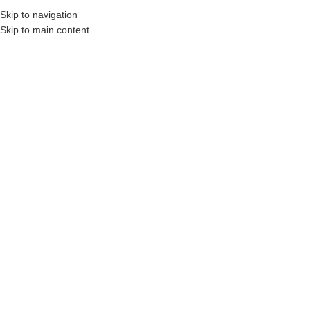
Skip to navigation
AHIBINDEN
N11
OTOBÜS ILE GÖNDERILENLER
KARGO ÜCRETLERI
İLETIŞIM
S.S
Skip to main content
ANASAYFA
MAĞAZA
SEPETIM
KATEGORILERE GÖZ AT