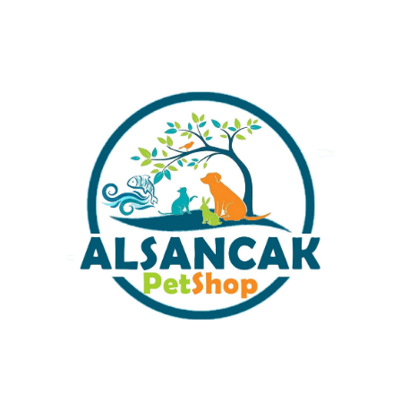
KLAMA
DEĞERLENDIRMELER (0)
ÖNERILERINIZ
 suyunu balıklar için güvenli hale getirir.
anılabilir. İşlemden geçirilmemiş musluk suyu içerdiği klor ve metal iyonla
 ve su balıklarınız için daha güvenli hale gelir
metilen-1
Kategoriler:
Su Düzenleyici Ve İlaçlar
Share: