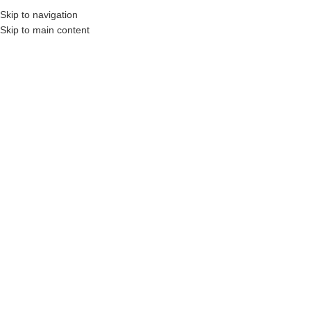
Skip to navigation
AHIBINDEN
N11
OTOBÜS ILE GÖNDERILENLER
KARGO ÜCRETLERI
İLETIŞIM
S.S
Skip to main content
ANASAYFA
MAĞAZA
SEPETIM
KATEGORILERE GÖZ AT