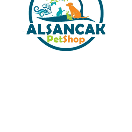
LAMA
DEĞERLENDIRMELER (175)
ÖNERILERINIZ