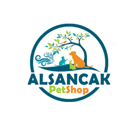
LAMA
DEĞERLENDIRMELER (224)
ÖNERILERINIZ
NK LED LAMBALI
RE GONDERILECEKTIR.
Lİ OLARAK GÖNDERİM YAPILACAKTIR.
TERLIDIR.OTOBUSE VEYA HERHANGI BIR YERE ULASIM ICIN UCR
LACAKTIR.SAYGILAMIZLA
Kategoriler:
İthal Akvaryum
Share: