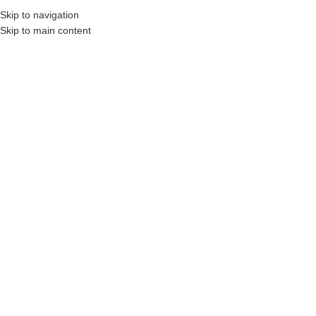
Skip to navigation
AHIBINDEN
N11
OTOBÜS ILE GÖNDERILENLER
KARGO ÜCRETLERI
İLETIŞIM
S.S
Skip to main content
ANASAYFA
MAĞAZA
SEPETIM
KATEGORILERE GÖZ AT