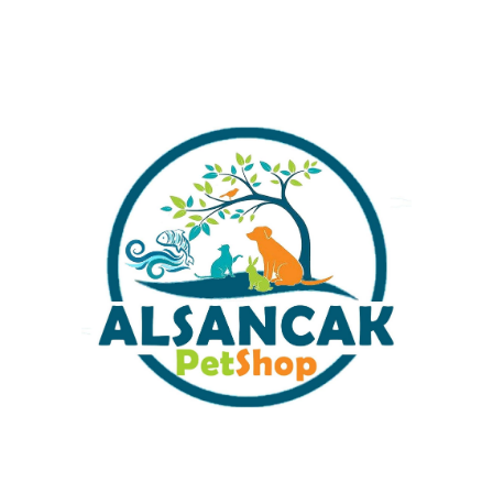
Alışverişinizi Tamamlamada
Almak İstermisiniz ?
LAMA
DEĞERLENDIRMELER (234)
ÖNERILERINIZ