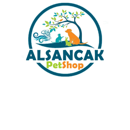
AQ255-AQUAWING ÜRETİM
AQ355-AQUAWING ÜRETİM
FİLTRESİ
FİLTRESİ
₺
200,00
₺
250,00
Sabit Kargo Fiyatı
Müşteri Hizmetleri
Tüm Kredi Kartlarına 12 Ay Taksit İmkanı
%100 Güvenli Alışveriş