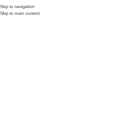
₺
0,00
Skip to navigation
MENÜ
0
öğel
Skip to main content
HEPSI SATILIP TÜKEN
MIŞ