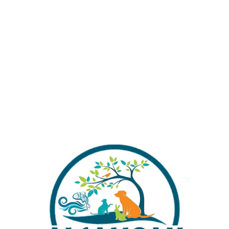
Stokta yok
Alışverişinizi Tamamlamadan Önce Gönderim
Ücretleri Hakkında Bilgi Almak İstermisiniz ?
Stok kodu:
SUNSET-1
Kategoriler:
Lepistes
Share: