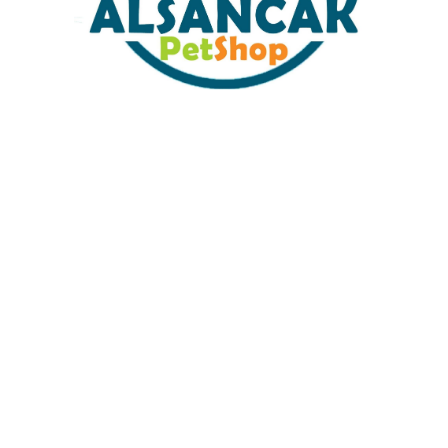
Sabit Kargo Fiyatı
Müşteri Hizmetleri
Tüm Kredi Kartlarına 12 Ay Taksit İmkanı
%100 Güvenli Alışveriş
%100 Müşteri Memnuyeti
İŞLETME