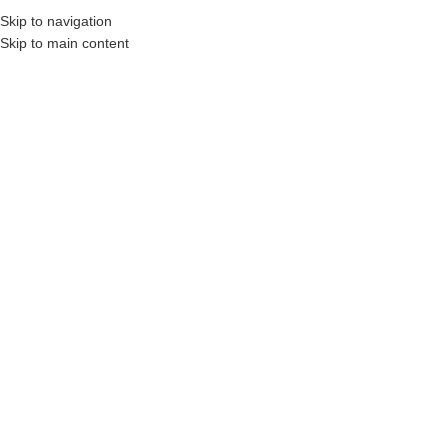
₺
0,00
Skip to navigation
MENÜ
0
öğel
Skip to main content
HEPSI SATILIP TÜKEN
MIŞ