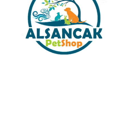
LAMA
DEĞERLENDIRMELER (213)
ÖNERILERINIZ
ERİLİR
 İLE OTOBÜS İLE GÖNDERİM YAPILIR.OTOGARDA OTOBUSU KARS
ATLERİ SİZLERE TARAFIMIZCA BİLİDİRLECEKTİR.
LIRSANIZ SEVINIRIM.
du:
GREEN COBRA-1
Kategoriler:
Lepistes
Share:
Tüm Kredi Kartlarına 12 Ay