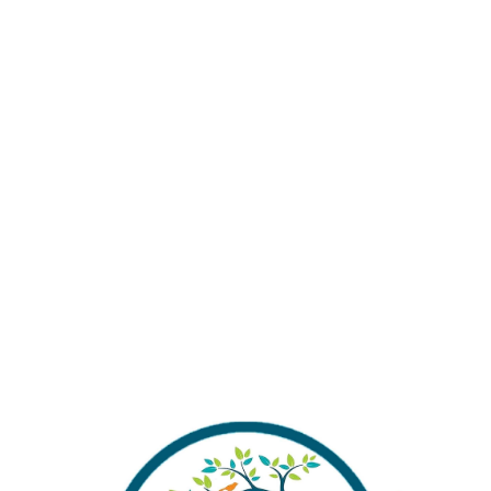
OLARAK GÖN
(
213
müşteri değerlendi
₺
219,00
Stokta yok
Alışverişinizi Tamamlamada
Almak İstermisiniz ?