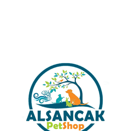
Alışverişinizi Tamamlamadan Önce Gönderim
Ücretleri Hakkında Bilgi Almak İstermisiniz ?
Kategoriler:
Kılıç Kuyruk
Share: