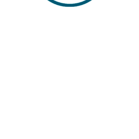
Sabit Kargo Fiyatı
Müşteri Hizmetleri
Tüm Kredi Kartlarına 12 Ay Taksit İmkanı
%100 Güvenli Alışveriş
%100 Müşteri Memnuyeti
İŞLETME
Sıkca Sorulan Sorular
Markalar