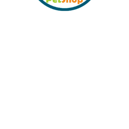
Sabit Kargo Fiyatı
Müşteri Hizmetleri
Tüm Kredi Kartlarına 12 Ay Taksit İmkanı
%100 Güvenli Alışveriş
%100 Müşteri Memnuyeti
İŞLETME
Sıkca Sorulan Sorular