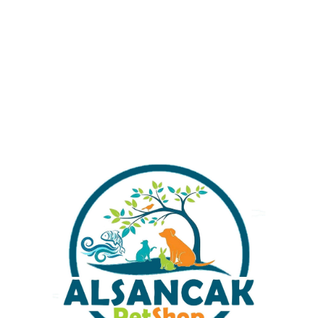
Alışverişinizi Tamamlamadan Önce Gönderim
Ücretleri Hakkında Bilgi Almak İstermisiniz ?
Stok kodu:
YEŞİL TETRAZ
Kategoriler:
Tetrazon
Share: