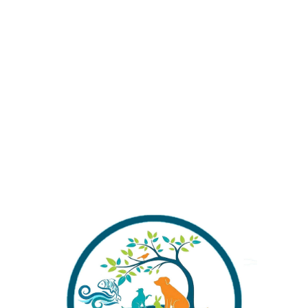
₺
399,00
CE
EAL.