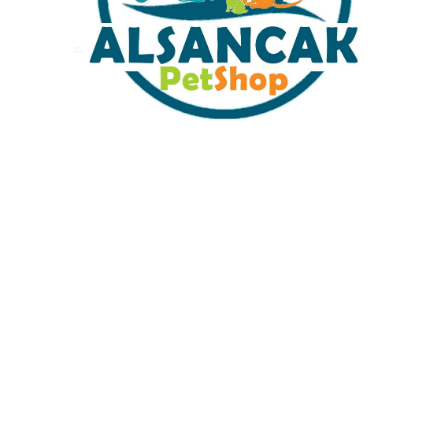
Tüm Kredi Kartlarına 12 Ay
%100 Güvenli 
Taksit İmkanı