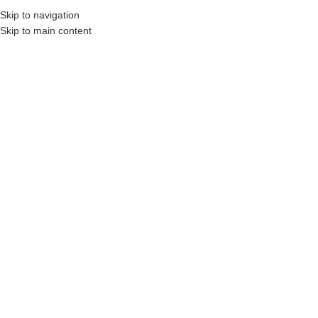
₺
0,00
Skip to navigation
MENÜ
0
öğel
Skip to main content