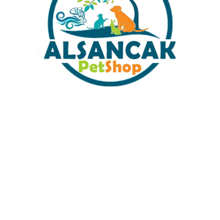
Sabit Kargo Fiyatı
Müşteri Hizmetleri
Tüm Kredi Kartlarına 12 Ay Taksit İmkanı
%100 Güvenli Alışveriş
%100 Müşteri Memnuyeti